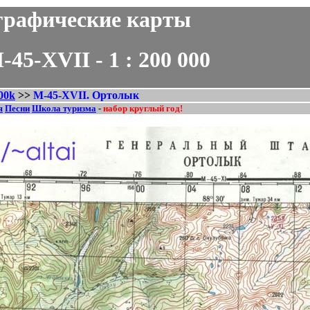
рафические карты
XVII - 1 : 200 000
00k
>>
M-45-XVII. Ортолык
я
Песни
Школа туризма
-
набор круглый год!