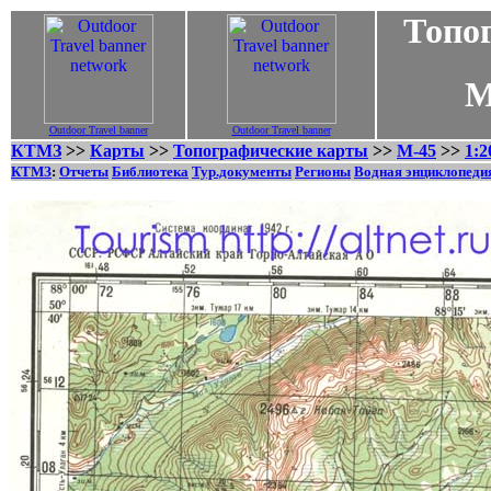
Топог
M-45-
Outdoor Travel banner
Outdoor Travel banner
КТМЗ
>>
Карты
>>
Топографические карты
>>
M-45
>>
1:2
КТМЗ
:
Отчеты
Библиотека
Тур.документы
Регионы
Водная энциклопеди